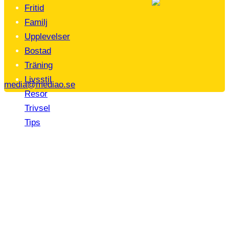
Fritid
Familj
Upplevelser
Bostad
Träning
Livsstil
media@mediao.se
Resor
Trivsel
Tips