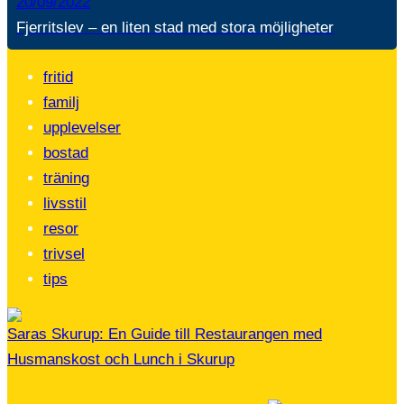
20/09/2022
Fjerritslev – en liten stad med stora möjligheter
fritid
familj
upplevelser
bostad
träning
livsstil
resor
trivsel
tips
Saras Skurup: En Guide till Restaurangen med
Husmanskost och Lunch i Skurup