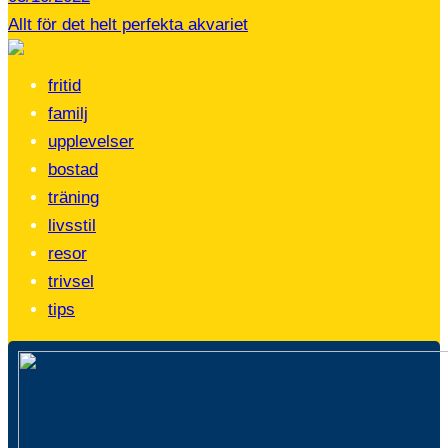
Allt för det helt perfekta akvariet
fritid
familj
upplevelser
bostad
träning
livsstil
resor
trivsel
tips