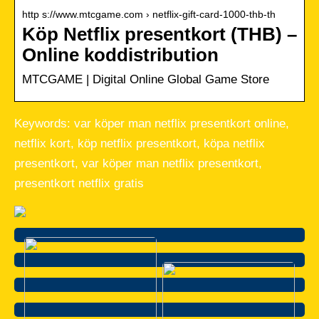
http s://www.mtcgame.com › netflix-gift-card-1000-thb-th
Köp Netflix presentkort (THB) –
Online koddistribution
MTCGAME | Digital Online Global Game Store
Keywords: var köper man netflix presentkort online,
netflix kort, köp netflix presentkort, köpa netflix
presentkort, var köper man netflix presentkort,
presentkort netflix gratis