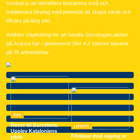
involverar att identifiera lönsamma små och
medelstora företag med potential att skapa värde och
tillväxt på lång sikt.
Artiklen Vägledning för att handla Storskogen-aktien
på Avanza har i gennemsnit fået
4.2
stjerner baseret
på
35
anmeldelser
TIPS
Resor till Barcelona:
LIVSSTIL
Upplev Kataloniens
Fördelar med vaping ur
pärla