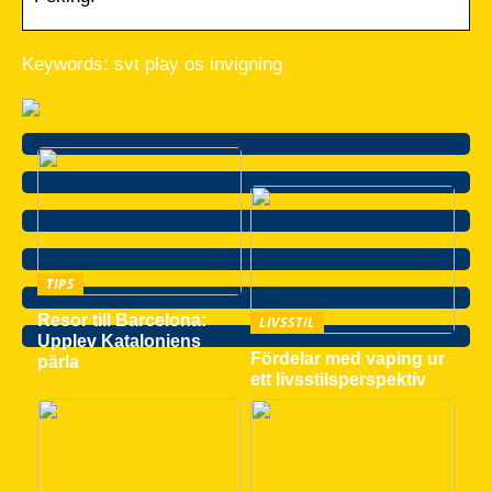
Keywords: svt play os invigning
TIPS
Resor till Barcelona:
LIVSSTIL
Upplev Kataloniens
Fördelar med vaping ur
pärla
ett livsstilsperspektiv