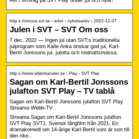
Allt i filmväg på SVT Play under jul och nyår!
http s://omoss.svt.se › arkiv › nyhetsarkiv › 2022-12-07…
Julen i SVT – SVT Om oss
7 dec. 2022 — Ingen jul utan SVT:s traditionella
julprogram som Kalle Anka önskar god jul, Karl-
Bertil Jonssons jul, julotta och midnattsmässa.
http s://www.allatvkanaler.se › Play › SVT Play
Sagan om Karl-Bertil Jonssons
julafton SVT Play – TV tablå
Sagan om Karl-Bertil Jonssons julafton SVT Play
Streama Webb-TV
Streama Sagan om Karl-Bertil Jonssons julafton
SVT Play SVT1. Svensk långfilm från 2021. En
dramakomedi om 14-årige Karl-Bertil som är son till
den rike..