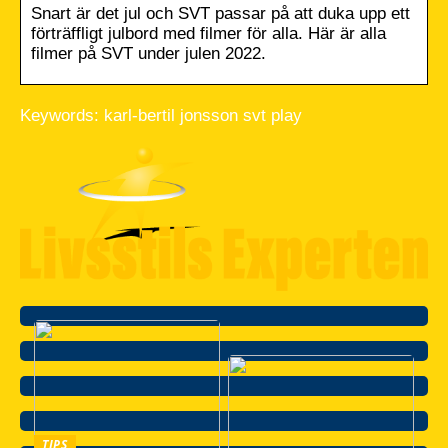
Snart är det jul och SVT passar på att duka upp ett
förträffligt julbord med filmer för alla. Här är alla
filmer på SVT under julen 2022.
Keywords: karl-bertil jonsson svt play
TIPS