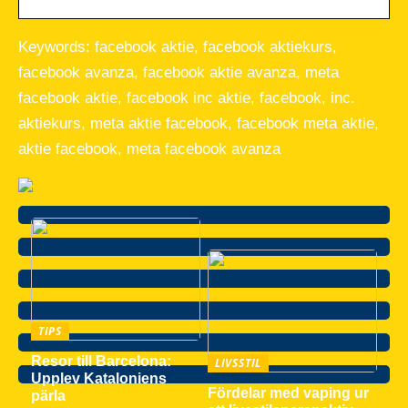
Keywords: facebook aktie, facebook aktiekurs,
facebook avanza, facebook aktie avanza, meta
facebook aktie, facebook inc aktie, facebook, inc.
aktiekurs, meta aktie facebook, facebook meta aktie,
aktie facebook, meta facebook avanza
TIPS
Resor till Barcelona:
LIVSSTIL
Upplev Kataloniens
Fördelar med vaping ur
pärla